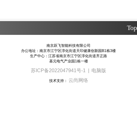
Top
南京跃飞智能科技有限公司
办公地址：南京市江宁区淳化街道天印健康创新园B1栋3楼
生产中心：江苏省南京市江宁区淳化街道齐正路
基元电气产业园1栋一楼
苏ICP备2022047941号-1
|
电脑版
云尚网络
技术支持：