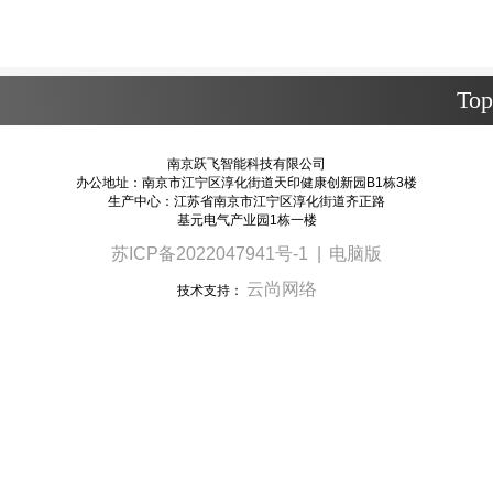
Top
南京跃飞智能科技有限公司
办公地址：南京市江宁区淳化街道天印健康创新园B1栋3楼
生产中心：江苏省南京市江宁区淳化街道齐正路
基元电气产业园1栋一楼
苏ICP备2022047941号-1
|
电脑版
云尚网络
技术支持：